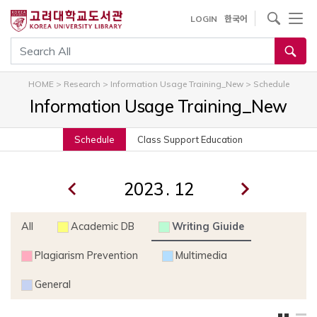
내
사이트내 검색
LOGIN
한국어
용
으
통합검색
로
건
HOME
>
Research
>
Information Usage Training_New
>
Schedule
너
Information Usage Training_New
뛰
기
Schedule
Class Support Education
.
All
Academic DB
Writing Giuide
Plagiarism Prevention
Multimedia
General