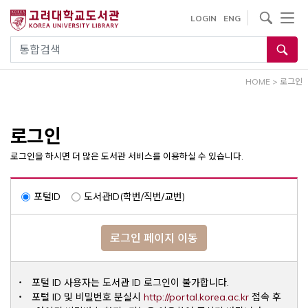
내
사이트내 검색
LOGIN
ENG
용
으
통합검색
로
건
HOME
>
로그인
너
뛰
기
로그인
로그인을 하시면 더 많은 도서관 서비스를 이용하실 수 있습니다.
포털ID
도서관ID(학번/직번/교번)
로그인 페이지 이동
포털 ID 사용자는 도서관 ID 로그인이 불가합니다.
Opens a ne
포털 ID 및 비밀번호 분실시
http://portal.korea.ac.kr
접속 후