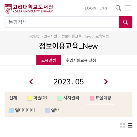
내
사이트내 검색
LOGIN
ENG
용
으
통합검색
로
건
HOME
>
연구지원
>
정보이용교육_New
>
교육일정
너
정보이용교육_New
뛰
기
교육일정
수업지원교육 신청
.
전체
학술DB
서지관리
표절예방
멀티미디어
일반