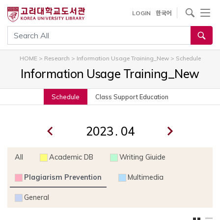
내
사이트내 검색
LOGIN
한국어
용
으
통합검색
로
건
HOME
>
Research
>
Information Usage Training_New
>
Schedule
너
Information Usage Training_New
뛰
기
Schedule
Class Support Education
.
All
Academic DB
Writing Giuide
Plagiarism Prevention
Multimedia
General