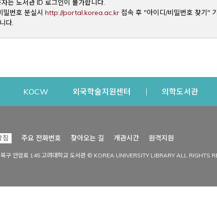
용자는 도서관 ID 로그인이 불가합니다.
Opens a new window
및 비밀번호 분실시
http://portal.korea.ac.kr
접속 후 "아이디/비밀번호 찾기" 
니다.
dow
Opens a new window
Opens a new window
Opens a new window
Open
KOCW
외국학술지원센터
의학도서관
시설이용
커뮤니티
Opens a new
방침
주요 전화번호
찾아오는 길
개관시간
원격지원
s a new window
시설찾기
도서관 소식
성북구 안암로 145 고려대학교 도서관 © KOREA UNIVERSITY LIBRARY ALL RIGHTS R
Opens a new window
시설·좌석 예약·현황
공지사항
중앙도서관
보도자료
중앙도서관(대학원)
홍보자료
학술정보관(CDL)
현황·통계
과학도서관
FAQ & QnA