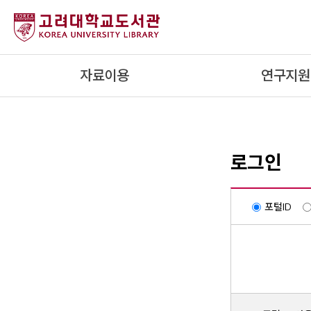
내
용
으
로
자료이용
연구지원
건
너
뛰
기
로그인
포털ID