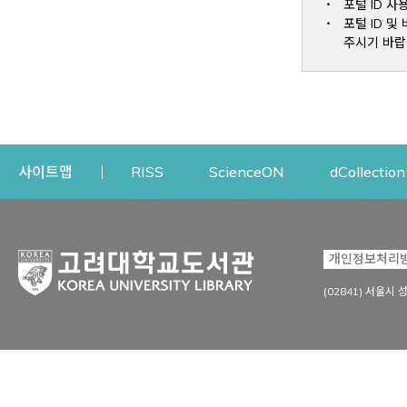
포털 ID 사
포털 ID 
주시기 바랍
Opens a new window
Opens a new win
사이트맵
RISS
ScienceON
dCollection
자료이용
연구지원
개인정보처리
Open
자료찾기
연구지원 서비스
(02841) 서울시 
상세검색
정보이용교육
강의수업자료
학술지 등재/평가 정보
데이터베이스
투고 저널 추천
전자저널
연구 동향 분석
전자책·이러닝
오픈액세스 출판 지원