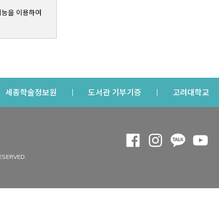
기능을 이용하여
s a new window
Opens a new window
Opens a new windo
Op
세종학술정보원
도서관 기부기증
고려대학교
나의공간
Opens a new window
Opens a new 
Opens a
Op
 window
내정보
ESERVED.
내서재
개인공지
이용자정보 관리
연회비·이용증
이용현황