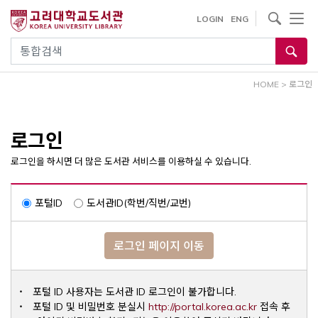
내
사이트내 검색
LOGIN
ENG
용
으
통합검색
로
건
HOME
>
로그인
너
뛰
기
로그인
로그인을 하시면 더 많은 도서관 서비스를 이용하실 수 있습니다.
포털ID
도서관ID(학번/직번/교번)
로그인 페이지 이동
포털 ID 사용자는 도서관 ID 로그인이 불가합니다.
Opens a ne
포털 ID 및 비밀번호 분실시
http://portal.korea.ac.kr
접속 후