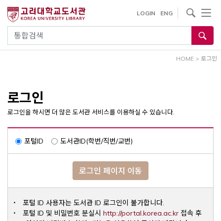
내
사이트내 검색
LOGIN
ENG
용
으
통합검색
로
건
HOME
>
로그인
너
뛰
기
로그인
로그인을 하시면 더 많은 도서관 서비스를 이용하실 수 있습니다.
포털ID
도서관ID(학번/직번/교번)
로그인 페이지 이동
포털 ID 사용자는 도서관 ID 로그인이 불가합니다.
Opens a ne
포털 ID 및 비밀번호 분실시
http://portal.korea.ac.kr
접속 후