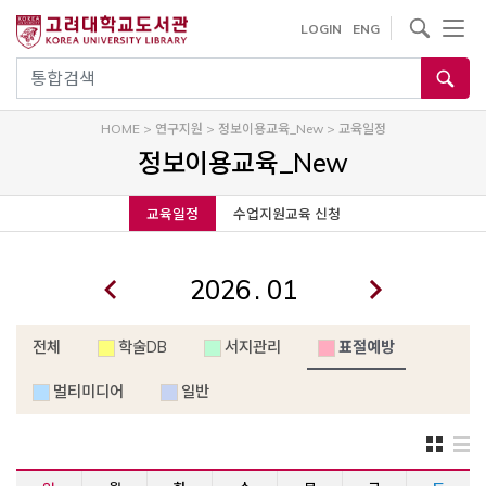
내
사이트내 검색
LOGIN
ENG
용
으
통합검색
로
건
HOME
>
연구지원
>
정보이용교육_New
>
교육일정
너
정보이용교육_New
뛰
기
교육일정
수업지원교육 신청
.
전체
학술DB
서지관리
표절예방
멀티미디어
일반