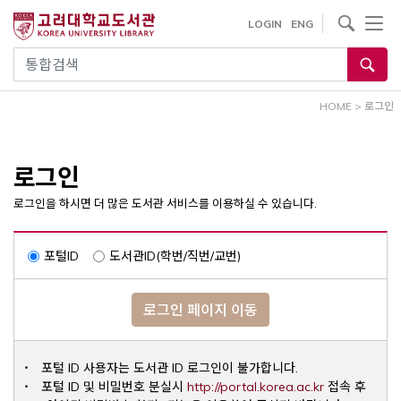
내
사이트내 검색
LOGIN
ENG
용
으
통합검색
로
건
HOME
>
로그인
너
뛰
기
로그인
로그인을 하시면 더 많은 도서관 서비스를 이용하실 수 있습니다.
포털ID
도서관ID(학번/직번/교번)
로그인 페이지 이동
포털 ID 사용자는 도서관 ID 로그인이 불가합니다.
Opens a ne
포털 ID 및 비밀번호 분실시
http://portal.korea.ac.kr
접속 후