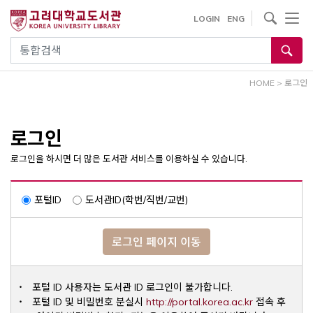
내
사이트내 검색
LOGIN
ENG
용
으
통합검색
로
건
HOME
>
로그인
너
뛰
기
로그인
로그인을 하시면 더 많은 도서관 서비스를 이용하실 수 있습니다.
포털ID
도서관ID(학번/직번/교번)
로그인 페이지 이동
포털 ID 사용자는 도서관 ID 로그인이 불가합니다.
Opens a ne
포털 ID 및 비밀번호 분실시
http://portal.korea.ac.kr
접속 후