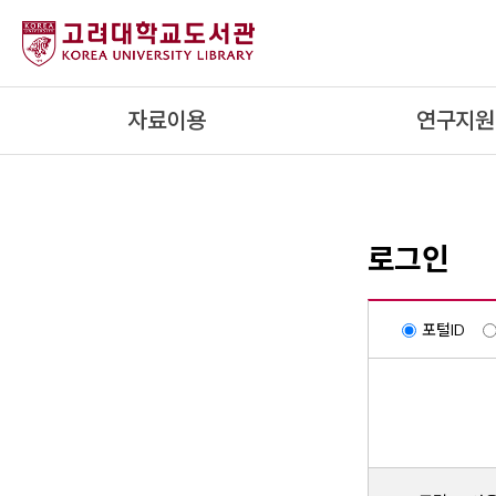
내
용
으
로
자료이용
연구지원
건
너
뛰
기
로그인
포털ID