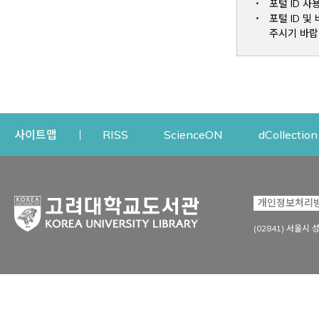
포털 ID 사
포털 ID 
주시기 바랍
Opens a new window
Opens a new win
사이트맵
RISS
ScienceON
dCollection
자료이용
연구지원
개인정보처리
Open
자료찾기
연구지원 서비스
(02841) 서울시 
상세검색
정보이용교육
강의수업자료
학술지 등재/평가 정보
데이터베이스
투고 저널 추천
전자저널
연구 동향 분석
전자책·이러닝
오픈액세스 출판 지원