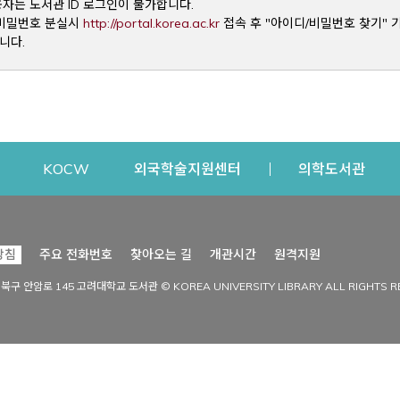
용자는 도서관 ID 로그인이 불가합니다.
Opens a new window
및 비밀번호 분실시
http://portal.korea.ac.kr
접속 후 "아이디/비밀번호 찾기" 
니다.
dow
Opens a new window
Opens a new window
Opens a new window
Open
KOCW
외국학술지원센터
의학도서관
시설이용
커뮤니티
Opens a new
방침
주요 전화번호
찾아오는 길
개관시간
원격지원
s a new window
시설찾기
도서관 소식
성북구 안암로 145 고려대학교 도서관 © KOREA UNIVERSITY LIBRARY ALL RIGHTS R
Opens a new window
시설·좌석 예약·현황
공지사항
중앙도서관
보도자료
중앙도서관(대학원)
홍보자료
학술정보관(CDL)
현황·통계
과학도서관
FAQ & QnA