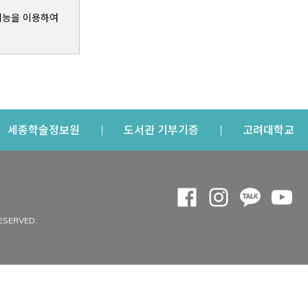
기능을 이용하여
s a new window
Opens a new window
Opens a new windo
Op
세종학술정보원
도서관 기부기증
고려대학교
나의공간
Opens a new window
Opens a new 
Opens a
Op
 window
내정보
ESERVED.
내서재
개인공지
이용자정보 관리
연회비·이용증
이용현황