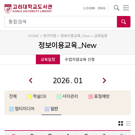
내
사이트내 검색
LOGIN
ENG
용
으
통합검색
로
건
HOME
>
연구지원
>
정보이용교육_New
>
교육일정
너
정보이용교육_New
뛰
기
교육일정
수업지원교육 신청
.
전체
학술DB
서지관리
표절예방
멀티미디어
일반