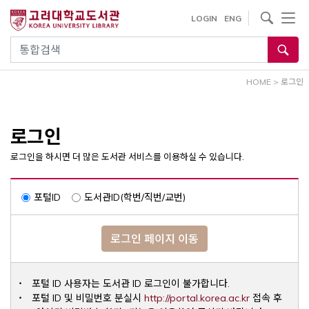
내
사이트내 검색
LOGIN
ENG
용
으
통합검색
로
건
HOME
>
로그인
너
뛰
기
로그인
로그인을 하시면 더 많은 도서관 서비스를 이용하실 수 있습니다.
포털ID
도서관ID(학번/직번/교번)
로그인 페이지 이동
포털 ID 사용자는 도서관 ID 로그인이 불가합니다.
Opens a ne
포털 ID 및 비밀번호 분실시
http://portal.korea.ac.kr
접속 후