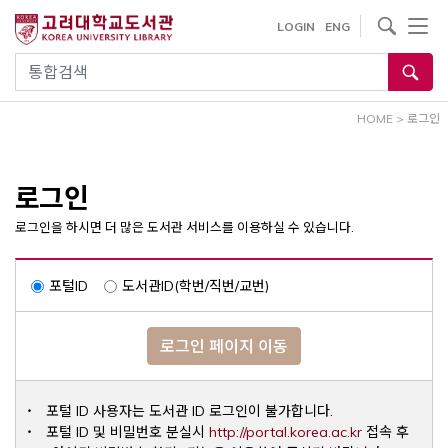
내
사이트내 검색
LOGIN
ENG
용
으
통합검색
로
건
HOME
>
로그인
너
뛰
기
로그인
로그인을 하시면 더 많은 도서관 서비스를 이용하실 수 있습니다.
포털ID
도서관ID(학번/직번/교번)
로그인 페이지 이동
포털 ID 사용자는 도서관 ID 로그인이 불가합니다.
Opens a ne
포털 ID 및 비밀번호 분실시
http://portal.korea.ac.kr
접속 후