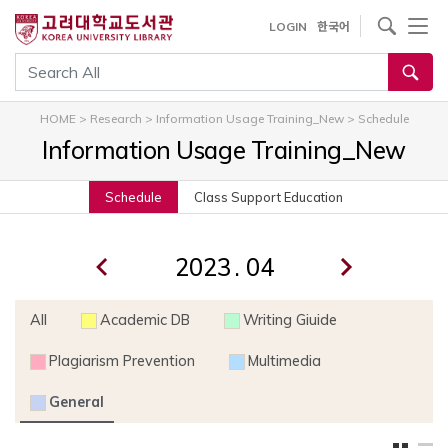
내
사이트내 검색
LOGIN
한국어
용
으
통합검색
로
건
HOME
>
Research
>
Information Usage Training_New
>
Schedule
너
Information Usage Training_New
뛰
기
Schedule
Class Support Education
.
All
Academic DB
Writing Giuide
Plagiarism Prevention
Multimedia
General