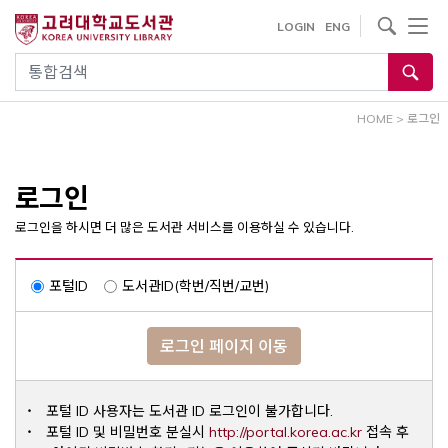
내
사이트내 검색
LOGIN
ENG
용
으
통합검색
로
건
HOME
>
로그인
너
뛰
기
로그인
로그인을 하시면 더 많은 도서관 서비스를 이용하실 수 있습니다.
포털ID
도서관ID(학번/직번/교번)
로그인 페이지 이동
포털 ID 사용자는 도서관 ID 로그인이 불가합니다.
Opens a ne
포털 ID 및 비밀번호 분실시
http://portal.korea.ac.kr
접속 후