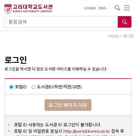
내
사이트내 검색
LOGIN
ENG
용
으
통합검색
로
건
HOME
>
로그인
너
뛰
기
로그인
로그인을 하시면 더 많은 도서관 서비스를 이용하실 수 있습니다.
포털ID
도서관ID(학번/직번/교번)
로그인 페이지 이동
포털 ID 사용자는 도서관 ID 로그인이 불가합니다.
Opens a ne
포털 ID 및 비밀번호 분실시
http://portal.korea.ac.kr
접속 후