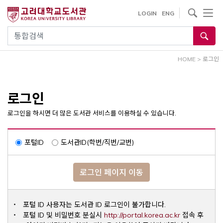
내
사이트내 검색
LOGIN
ENG
용
으
통합검색
로
건
HOME
>
로그인
너
뛰
기
로그인
로그인을 하시면 더 많은 도서관 서비스를 이용하실 수 있습니다.
포털ID
도서관ID(학번/직번/교번)
로그인 페이지 이동
포털 ID 사용자는 도서관 ID 로그인이 불가합니다.
Opens a ne
포털 ID 및 비밀번호 분실시
http://portal.korea.ac.kr
접속 후