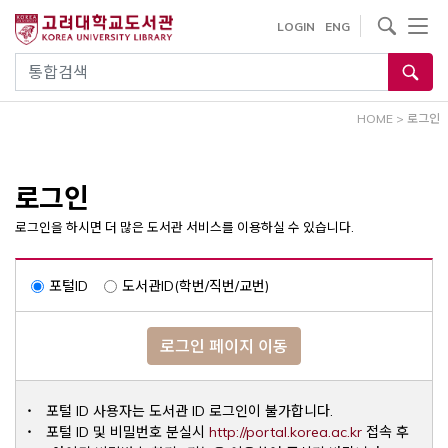
내
사이트내 검색
LOGIN
ENG
용
으
통합검색
로
건
HOME
>
로그인
너
뛰
기
로그인
로그인을 하시면 더 많은 도서관 서비스를 이용하실 수 있습니다.
포털ID
도서관ID(학번/직번/교번)
로그인 페이지 이동
포털 ID 사용자는 도서관 ID 로그인이 불가합니다.
Opens a ne
포털 ID 및 비밀번호 분실시
http://portal.korea.ac.kr
접속 후