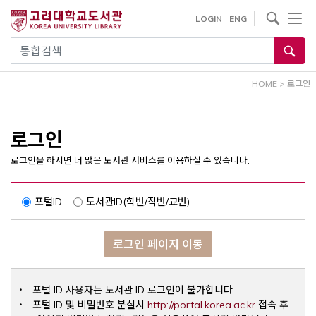
내
사이트내 검색
LOGIN
ENG
용
으
통합검색
로
건
HOME
>
로그인
너
뛰
기
로그인
로그인을 하시면 더 많은 도서관 서비스를 이용하실 수 있습니다.
포털ID
도서관ID(학번/직번/교번)
로그인 페이지 이동
포털 ID 사용자는 도서관 ID 로그인이 불가합니다.
Opens a ne
포털 ID 및 비밀번호 분실시
http://portal.korea.ac.kr
접속 후