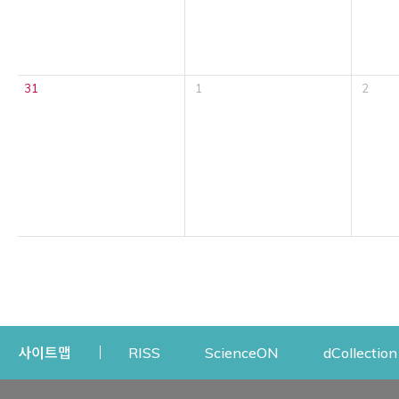
31
1
2
Opens a new window
Opens a new win
사이트맵
RISS
ScienceON
dCollection