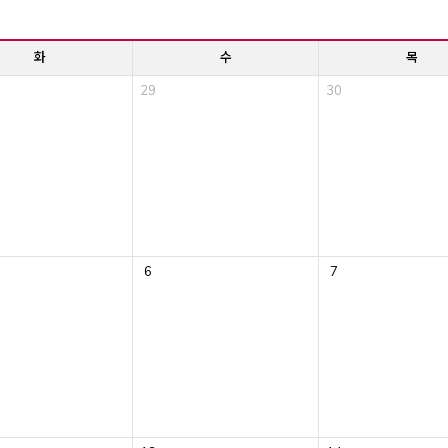
화
수
목
29
30
6
7