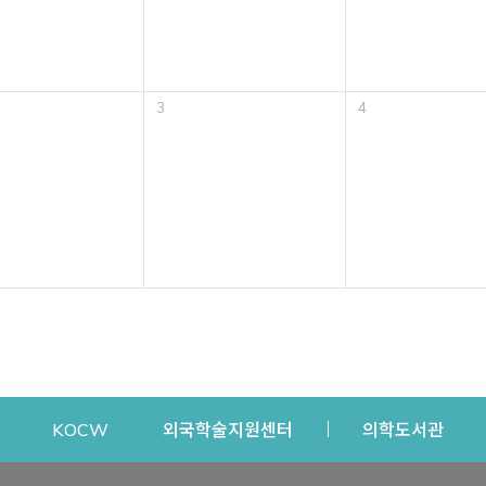
3
4
dow
Opens a new window
Opens a new window
Opens a new window
Open
KOCW
외국학술지원센터
의학도서관