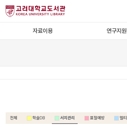
내
용
으
로
자료이용
연구지원
건
너
뛰
기
전체
학술DB
서지관리
표절예방
멀티