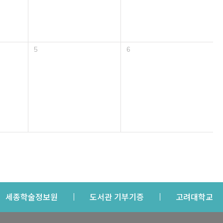
5
6
s a new window
Opens a new window
Opens a new windo
Op
세종학술정보원
도서관 기부기증
고려대학교