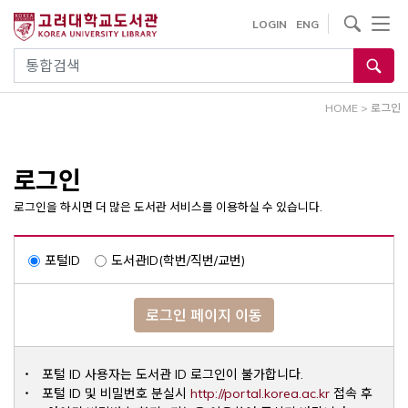
내
사이트내 검색
LOGIN
ENG
용
으
통합검색
로
건
HOME
>
로그인
너
뛰
기
로그인
로그인을 하시면 더 많은 도서관 서비스를 이용하실 수 있습니다.
포털ID
도서관ID(학번/직번/교번)
로그인 페이지 이동
포털 ID 사용자는 도서관 ID 로그인이 불가합니다.
Opens a ne
포털 ID 및 비밀번호 분실시
http://portal.korea.ac.kr
접속 후