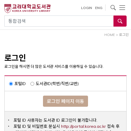
내
사이트내 검색
LOGIN
ENG
용
으
통합검색
로
건
HOME
>
로그인
너
뛰
기
로그인
로그인을 하시면 더 많은 도서관 서비스를 이용하실 수 있습니다.
포털ID
도서관ID(학번/직번/교번)
로그인 페이지 이동
포털 ID 사용자는 도서관 ID 로그인이 불가합니다.
Opens a ne
포털 ID 및 비밀번호 분실시
http://portal.korea.ac.kr
접속 후