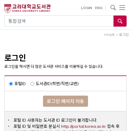
내
사이트내 검색
LOGIN
ENG
용
으
통합검색
로
건
HOME
>
로그인
너
뛰
기
로그인
로그인을 하시면 더 많은 도서관 서비스를 이용하실 수 있습니다.
포털ID
도서관ID(학번/직번/교번)
로그인 페이지 이동
포털 ID 사용자는 도서관 ID 로그인이 불가합니다.
Opens a ne
포털 ID 및 비밀번호 분실시
http://portal.korea.ac.kr
접속 후