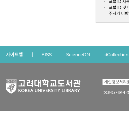
포털 ID 사
포털 ID 
주시기 바랍
Opens a new window
Opens a new win
사이트맵
RISS
ScienceON
dCollection
자료이용
연구지원
개인정보처리
Open
자료찾기
연구지원 서비스
(02841) 서울시 
상세검색
정보이용교육
강의수업자료
학술지 등재/평가 정보
데이터베이스
투고 저널 추천
전자저널
연구 동향 분석
전자책·이러닝
오픈액세스 출판 지원