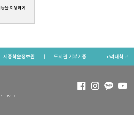
기능을 이용하여
s a new window
Opens a new window
Opens a new windo
Op
세종학술정보원
도서관 기부기증
고려대학교
나의공간
Opens a new window
Opens a new 
Opens a
Op
 window
내정보
ESERVED.
내서재
개인공지
이용자정보 관리
연회비·이용증
이용현황