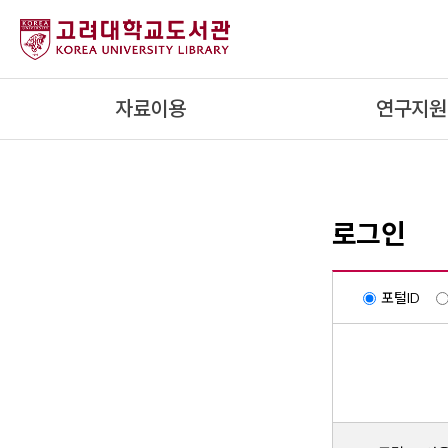
내
용
으
로
자료이용
연구지원
건
너
뛰
기
로그인
포털ID