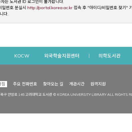
용자는 도서관 ID 로그인이 불가합니다.
Opens a new window
및 비밀번호 분실시
http://portal.korea.ac.kr
접속 후 "아이디/비밀번호 찾기" 
니다.
dow
Opens a new window
Opens a new window
Opens a new window
Open
KOCW
외국학술지원센터
의학도서관
시설이용
커뮤니티
Opens a new
방침
주요 전화번호
찾아오는 길
개관시간
원격지원
s a new window
시설찾기
도서관 소식
성북구 안암로 145 고려대학교 도서관 © KOREA UNIVERSITY LIBRARY ALL RIGHTS R
Opens a new window
시설·좌석 예약·현황
공지사항
중앙도서관
보도자료
중앙도서관(대학원)
홍보자료
학술정보관(CDL)
현황·통계
과학도서관
FAQ & QnA