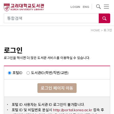
내
사이트내 검색
LOGIN
ENG
용
으
통합검색
로
건
HOME
>
로그인
너
뛰
기
로그인
로그인을 하시면 더 많은 도서관 서비스를 이용하실 수 있습니다.
포털ID
도서관ID(학번/직번/교번)
로그인 페이지 이동
포털 ID 사용자는 도서관 ID 로그인이 불가합니다.
Opens a ne
포털 ID 및 비밀번호 분실시
http://portal.korea.ac.kr
접속 후