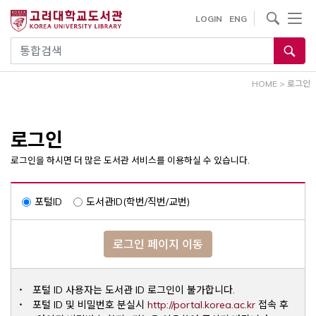
내
사이트내 검색
LOGIN
ENG
용
으
통합검색
로
건
HOME
>
로그인
너
뛰
기
로그인
로그인을 하시면 더 많은 도서관 서비스를 이용하실 수 있습니다.
포털ID
도서관ID(학번/직번/교번)
로그인 페이지 이동
포털 ID 사용자는 도서관 ID 로그인이 불가합니다.
Opens a ne
포털 ID 및 비밀번호 분실시
http://portal.korea.ac.kr
접속 후