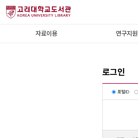
내
용
으
로
자료이용
연구지원
건
너
뛰
기
로그인
포털ID