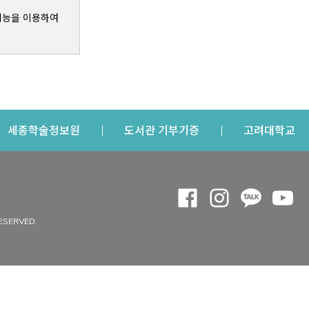
기능을 이용하여
s a new window
Opens a new window
Opens a new windo
Op
세종학술정보원
도서관 기부기증
고려대학교
나의공간
Opens a new window
Opens a new 
Opens a
Op
 window
내정보
ESERVED.
내서재
개인공지
이용자정보 관리
연회비·이용증
이용현황