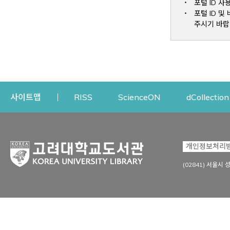
포털 ID 사
포털 ID 
주시기 바랍
Opens a new window
Opens a new win
사이트맵
RISS
ScienceON
dCollection
자료이용
연구지원
개인정보처리
Open
자료찾기
연구지원 서비스
(02841) 서울시 
상세검색
정보이용교육
강의수업자료
학술지 등재/평가 정보
데이터베이스
투고 저널 추천
전자저널
연구 동향 분석
전자책·이러닝
오픈액세스 출판 지원