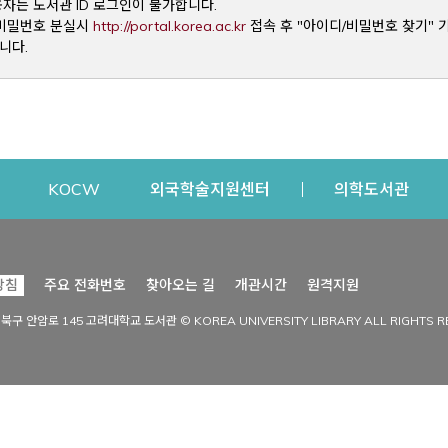
용자는 도서관 ID 로그인이 불가합니다.
Opens a new window
및 비밀번호 분실시
http://portal.korea.ac.kr
접속 후 "아이디/비밀번호 찾기" 
니다.
dow
Opens a new window
Opens a new window
Opens a new window
Open
KOCW
외국학술지원센터
의학도서관
시설이용
커뮤니티
Opens a new
방침
주요 전화번호
찾아오는 길
개관시간
원격지원
s a new window
시설찾기
도서관 소식
성북구 안암로 145 고려대학교 도서관 © KOREA UNIVERSITY LIBRARY ALL RIGHTS R
Opens a new window
시설·좌석 예약·현황
공지사항
중앙도서관
보도자료
중앙도서관(대학원)
홍보자료
학술정보관(CDL)
현황·통계
과학도서관
FAQ & QnA