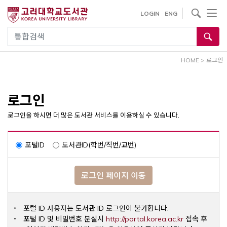
내
사이트내 검색
LOGIN
ENG
용
으
통합검색
로
건
HOME
>
로그인
너
뛰
기
로그인
로그인을 하시면 더 많은 도서관 서비스를 이용하실 수 있습니다.
포털ID
도서관ID(학번/직번/교번)
로그인 페이지 이동
포털 ID 사용자는 도서관 ID 로그인이 불가합니다.
Opens a ne
포털 ID 및 비밀번호 분실시
http://portal.korea.ac.kr
접속 후