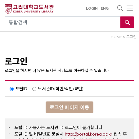
내
사이트내 검색
LOGIN
ENG
용
으
통합검색
로
건
HOME
>
로그인
너
뛰
기
로그인
로그인을 하시면 더 많은 도서관 서비스를 이용하실 수 있습니다.
포털ID
도서관ID(학번/직번/교번)
로그인 페이지 이동
포털 ID 사용자는 도서관 ID 로그인이 불가합니다.
Opens a ne
포털 ID 및 비밀번호 분실시
http://portal.korea.ac.kr
접속 후