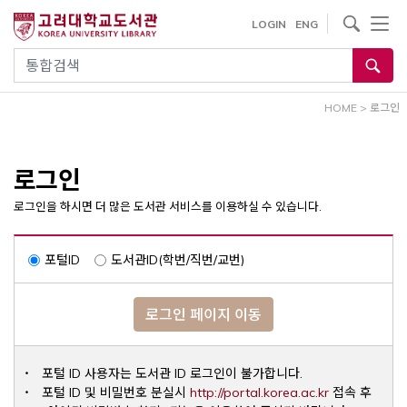
내
사이트내 검색
LOGIN
ENG
용
으
통합검색
로
건
HOME
>
로그인
너
뛰
기
로그인
로그인을 하시면 더 많은 도서관 서비스를 이용하실 수 있습니다.
포털ID
도서관ID(학번/직번/교번)
로그인 페이지 이동
포털 ID 사용자는 도서관 ID 로그인이 불가합니다.
Opens a ne
포털 ID 및 비밀번호 분실시
http://portal.korea.ac.kr
접속 후