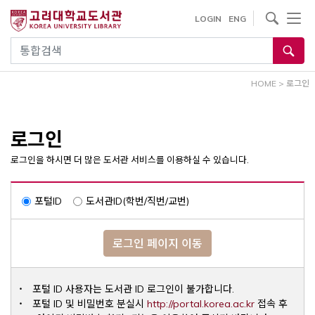
내
사이트내 검색
LOGIN
ENG
용
으
통합검색
로
건
HOME
>
로그인
너
뛰
기
로그인
로그인을 하시면 더 많은 도서관 서비스를 이용하실 수 있습니다.
포털ID
도서관ID(학번/직번/교번)
로그인 페이지 이동
포털 ID 사용자는 도서관 ID 로그인이 불가합니다.
Opens a ne
포털 ID 및 비밀번호 분실시
http://portal.korea.ac.kr
접속 후