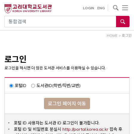
내
사이트내 검색
LOGIN
ENG
용
으
통합검색
로
건
HOME
>
로그인
너
뛰
기
로그인
로그인을 하시면 더 많은 도서관 서비스를 이용하실 수 있습니다.
포털ID
도서관ID(학번/직번/교번)
로그인 페이지 이동
포털 ID 사용자는 도서관 ID 로그인이 불가합니다.
Opens a ne
포털 ID 및 비밀번호 분실시
http://portal.korea.ac.kr
접속 후