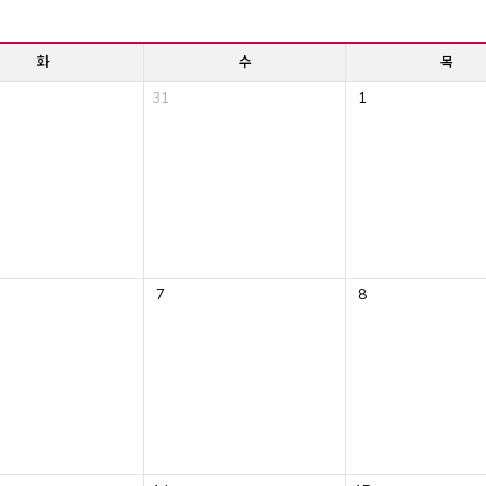
화
수
목
31
1
7
8