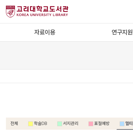
내
용
으
로
자료이용
연구지원
건
너
뛰
기
전체
학술DB
서지관리
표절예방
멀티