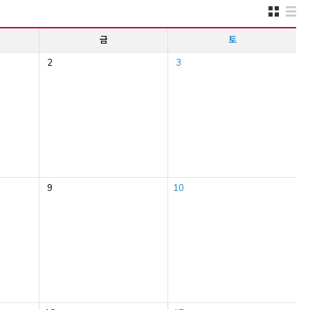
금
토
2
3
9
10