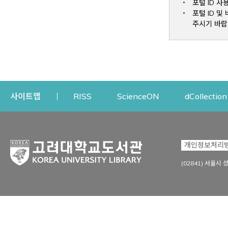
포털 ID 사
포털 ID 
주시기 바랍
Opens a new window
Opens a new win
사이트맵
RISS
ScienceON
dCollection
자료이용
연구지원
개인정보처리
Open
자료찾기
연구지원 서비스
(02841) 서울시 
상세검색
정보이용교육
강의수업자료
학술지 등재/평가 정보
데이터베이스
투고 저널 추천
전자저널
연구 동향 분석
전자책·이러닝
오픈액세스 출판 지원