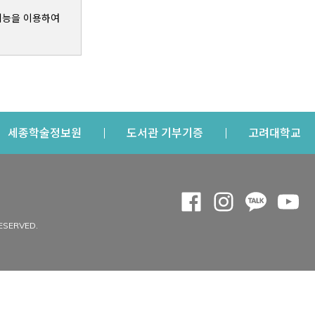
기능을 이용하여
s a new window
Opens a new window
Opens a new windo
Op
세종학술정보원
도서관 기부기증
고려대학교
나의공간
Opens a new window
Opens a new 
Opens a
Op
 window
내정보
ESERVED.
내서재
개인공지
이용자정보 관리
연회비·이용증
이용현황