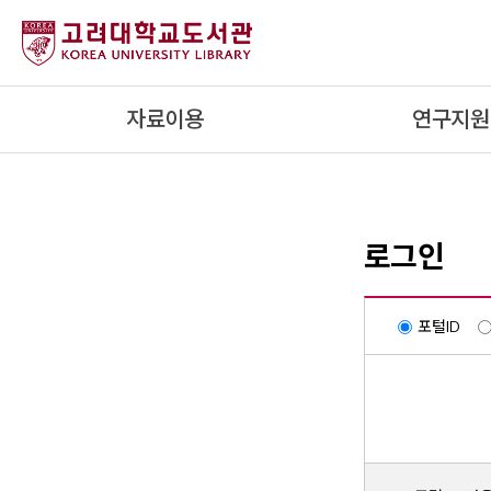
내
용
으
로
자료이용
연구지원
건
너
뛰
기
로그인
포털ID