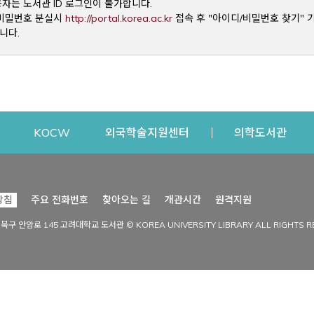
용자는 도서관 ID 로그인이 불가합니다.
Opens a new window
및 비밀번호 분실시
http://portal.korea.ac.kr
접속 후 "아이디/비밀번호 찾기" 
니다.
dow
Opens a new window
Opens a new window
Opens a new window
Open
KOCW
외국학술지원센터
의학도서관
시설이용
커뮤니티
Opens a new
방침
주요 전화번호
찾아오는 길
개관시간
원격지원
s a new window
시설찾기
도서관 소식
성북구 안암로 145 고려대학교 도서관 © KOREA UNIVERSITY LIBRARY ALL RIGHTS R
Opens a new window
시설·좌석 예약·현황
공지사항
중앙도서관
보도자료
중앙도서관(대학원)
홍보자료
학술정보관(CDL)
현황·통계
과학도서관
FAQ & QnA