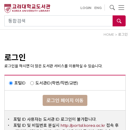
내
사이트내 검색
LOGIN
ENG
용
으
통합검색
로
건
HOME
>
로그인
너
뛰
기
로그인
로그인을 하시면 더 많은 도서관 서비스를 이용하실 수 있습니다.
포털ID
도서관ID(학번/직번/교번)
로그인 페이지 이동
포털 ID 사용자는 도서관 ID 로그인이 불가합니다.
Opens a ne
포털 ID 및 비밀번호 분실시
http://portal.korea.ac.kr
접속 후