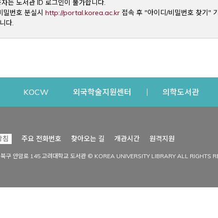
용자는 도서관 ID 로그인이 불가합니다.
Opens a new window
및 비밀번호 분실시
http://portal.korea.ac.kr
접속 후 "아이디/비밀번호 찾기" 
니다.
dow
Opens a new window
Opens a new window
Opens a new window
Open
KOCW
외국학술지원센터
의학도서관
시설이용
커뮤니티
Opens a new
방침
주요 전화번호
찾아오는 길
개관시간
원격지원
s a new window
시설찾기
도서관 소식
성북구 안암로 145 고려대학교 도서관 © KOREA UNIVERSITY LIBRARY ALL RIGHTS R
Opens a new window
시설·좌석 예약·현황
공지사항
중앙도서관
보도자료
중앙도서관(대학원)
홍보자료
학술정보관(CDL)
현황·통계
과학도서관
FAQ & QnA