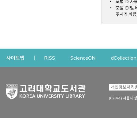
포털 ID 사
포털 ID 
주시기 바랍
Opens a new window
Opens a new win
사이트맵
RISS
ScienceON
dCollection
자료이용
연구지원
개인정보처리
Open
자료찾기
연구지원 서비스
(02841) 서울시 
상세검색
정보이용교육
강의수업자료
학술지 등재/평가 정보
데이터베이스
투고 저널 추천
전자저널
연구 동향 분석
전자책·이러닝
오픈액세스 출판 지원