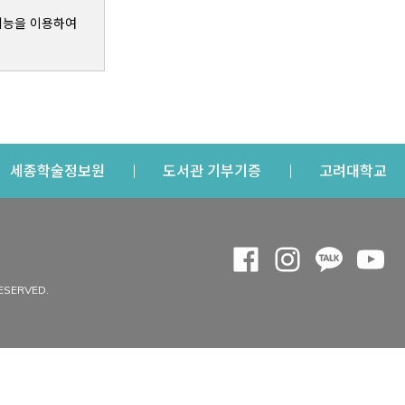
기능을 이용하여
s a new window
Opens a new window
Opens a new windo
Op
세종학술정보원
도서관 기부기증
고려대학교
나의공간
Opens a new window
Opens a new 
Opens a
Op
 window
내정보
ESERVED.
내서재
개인공지
이용자정보 관리
연회비·이용증
이용현황