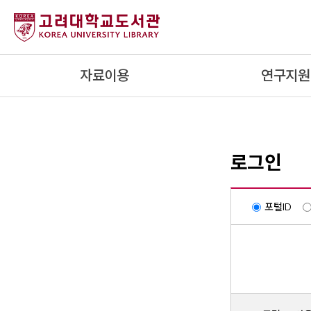
내
용
으
로
자료이용
연구지원
건
너
뛰
기
로그인
포털ID