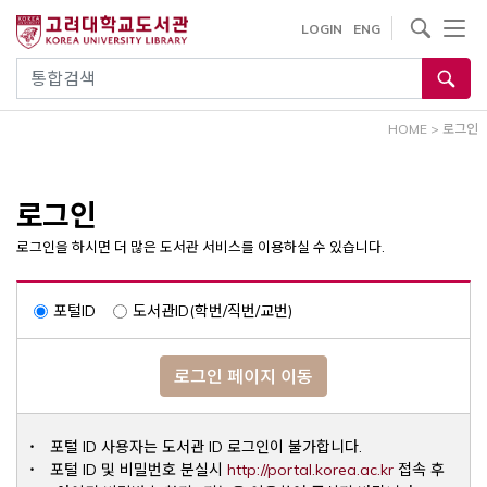
내
사이트내 검색
LOGIN
ENG
용
으
통합검색
로
건
HOME
>
로그인
너
뛰
기
로그인
로그인을 하시면 더 많은 도서관 서비스를 이용하실 수 있습니다.
포털ID
도서관ID(학번/직번/교번)
로그인 페이지 이동
포털 ID 사용자는 도서관 ID 로그인이 불가합니다.
Opens a ne
포털 ID 및 비밀번호 분실시
http://portal.korea.ac.kr
접속 후