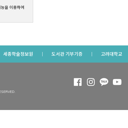
기능을 이용하여
s a new window
Opens a new window
Opens a new windo
Op
세종학술정보원
도서관 기부기증
고려대학교
나의공간
Opens a new window
Opens a new 
Opens a
Op
 window
내정보
ESERVED.
내서재
개인공지
이용자정보 관리
연회비·이용증
이용현황