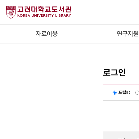
내
용
으
로
자료이용
연구지원
건
너
뛰
기
로그인
포털ID