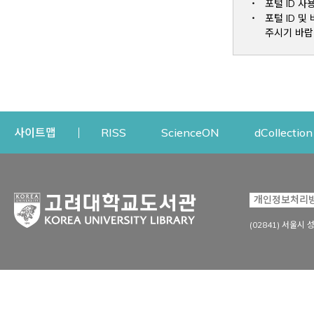
포털 ID 사
포털 ID 
주시기 바랍
Opens a new window
Opens a new win
사이트맵
RISS
ScienceON
dCollection
자료이용
연구지원
개인정보처리
Open
자료찾기
연구지원 서비스
(02841) 서울시 
상세검색
정보이용교육
강의수업자료
학술지 등재/평가 정보
데이터베이스
투고 저널 추천
전자저널
연구 동향 분석
전자책·이러닝
오픈액세스 출판 지원