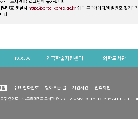
용자는 도서관 ID 로그인이 불가합니다.
Opens a new window
및 비밀번호 분실시
http://portal.korea.ac.kr
접속 후 "아이디/비밀번호 찾기" 
니다.
dow
Opens a new window
Opens a new window
Opens a new window
Open
KOCW
외국학술지원센터
의학도서관
시설이용
커뮤니티
Opens a new
방침
주요 전화번호
찾아오는 길
개관시간
원격지원
s a new window
시설찾기
도서관 소식
성북구 안암로 145 고려대학교 도서관 © KOREA UNIVERSITY LIBRARY ALL RIGHTS R
Opens a new window
시설·좌석 예약·현황
공지사항
중앙도서관
보도자료
중앙도서관(대학원)
홍보자료
학술정보관(CDL)
현황·통계
과학도서관
FAQ & QnA