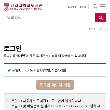
내
사이트내 검색
LOGIN
ENG
용
으
통합검색
로
건
HOME
>
로그인
너
뛰
기
로그인
로그인을 하시면 더 많은 도서관 서비스를 이용하실 수 있습니다.
포털ID
도서관ID(학번/직번/교번)
로그인 페이지 이동
포털 ID 사용자는 도서관 ID 로그인이 불가합니다.
Opens a ne
포털 ID 및 비밀번호 분실시
http://portal.korea.ac.kr
접속 후