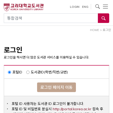
내
사이트내 검색
LOGIN
ENG
용
으
통합검색
로
건
HOME
>
로그인
너
뛰
기
로그인
로그인을 하시면 더 많은 도서관 서비스를 이용하실 수 있습니다.
포털ID
도서관ID(학번/직번/교번)
로그인 페이지 이동
포털 ID 사용자는 도서관 ID 로그인이 불가합니다.
Opens a ne
포털 ID 및 비밀번호 분실시
http://portal.korea.ac.kr
접속 후