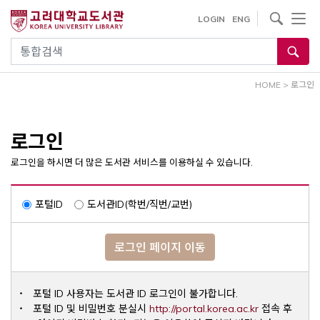
내
사이트내 검색
LOGIN
ENG
용
으
통합검색
로
건
HOME
>
로그인
너
뛰
기
로그인
로그인을 하시면 더 많은 도서관 서비스를 이용하실 수 있습니다.
포털ID
도서관ID(학번/직번/교번)
로그인 페이지 이동
포털 ID 사용자는 도서관 ID 로그인이 불가합니다.
Opens a ne
포털 ID 및 비밀번호 분실시
http://portal.korea.ac.kr
접속 후