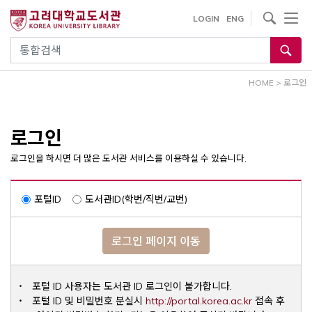
내
사이트내 검색
LOGIN
ENG
용
으
통합검색
로
건
HOME
>
로그인
너
뛰
기
로그인
로그인을 하시면 더 많은 도서관 서비스를 이용하실 수 있습니다.
포털ID
도서관ID(학번/직번/교번)
로그인 페이지 이동
포털 ID 사용자는 도서관 ID 로그인이 불가합니다.
Opens a ne
포털 ID 및 비밀번호 분실시
http://portal.korea.ac.kr
접속 후