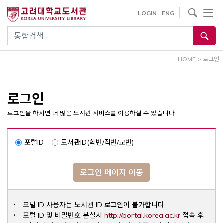
내
사이트내 검색
LOGIN
ENG
용
으
통합검색
로
건
HOME
>
로그인
너
뛰
기
로그인
로그인을 하시면 더 많은 도서관 서비스를 이용하실 수 있습니다.
포털ID
도서관ID(학번/직번/교번)
로그인 페이지 이동
포털 ID 사용자는 도서관 ID 로그인이 불가합니다.
Opens a ne
포털 ID 및 비밀번호 분실시
http://portal.korea.ac.kr
접속 후