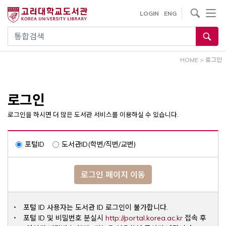
내
사이트내 검색
LOGIN
ENG
용
으
통합검색
로
건
HOME
>
로그인
너
뛰
기
로그인
로그인을 하시면 더 많은 도서관 서비스를 이용하실 수 있습니다.
포털ID
도서관ID(학번/직번/교번)
로그인 페이지 이동
포털 ID 사용자는 도서관 ID 로그인이 불가합니다.
Opens a ne
포털 ID 및 비밀번호 분실시
http://portal.korea.ac.kr
접속 후