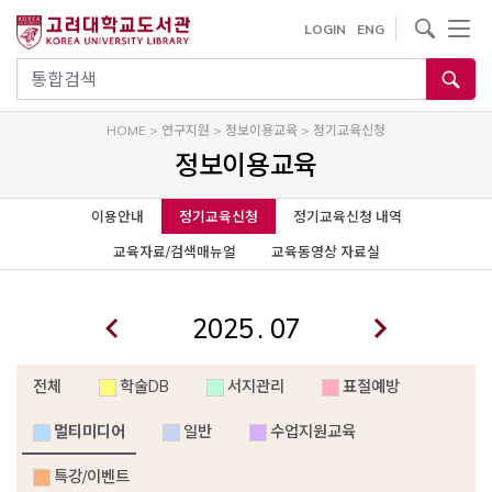
사이트내 검색
LOGIN
ENG
통합검색
HOME
>
연구지원
>
정보이용교육
>
정기교육신청
정보이용교육
이용안내
정기교육신청
정기교육신청 내역
교육자료/검색매뉴얼
교육동영상 자료실
.
전체
학술DB
서지관리
표절예방
멀티미디어
일반
수업지원교육
특강/이벤트