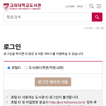
내
사이트내 검색
LOGIN
ENG
용
으
통합검색
로
건
HOME
>
로그인
너
뛰
기
로그인
로그인을 하시면 더 많은 도서관 서비스를 이용하실 수 있습니다.
포털ID
도서관ID(학번/직번/교번)
로그인 페이지 이동
포털 ID 사용자는 도서관 ID 로그인이 불가합니다.
Opens a ne
포털 ID 및 비밀번호 분실시
http://portal.korea.ac.kr
접속 후