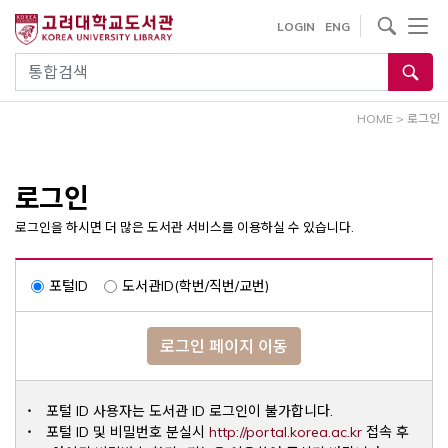
내
사이트내 검색
LOGIN
ENG
용
으
통합검색
로
건
HOME
>
로그인
너
뛰
기
로그인
로그인을 하시면 더 많은 도서관 서비스를 이용하실 수 있습니다.
포털ID
도서관ID(학번/직번/교번)
로그인 페이지 이동
포털 ID 사용자는 도서관 ID 로그인이 불가합니다.
Opens a ne
포털 ID 및 비밀번호 분실시
http://portal.korea.ac.kr
접속 후