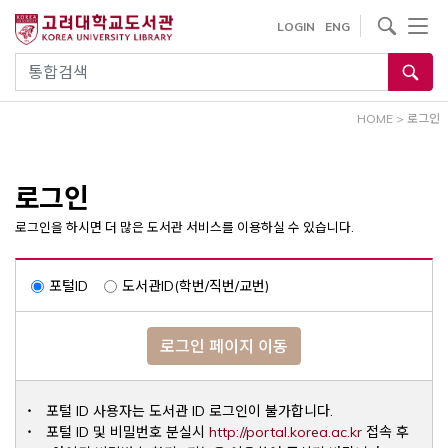
내
사이트내 검색
LOGIN
ENG
용
으
통합검색
로
건
HOME
>
로그인
너
뛰
기
로그인
로그인을 하시면 더 많은 도서관 서비스를 이용하실 수 있습니다.
포털ID
도서관ID(학번/직번/교번)
로그인 페이지 이동
포털 ID 사용자는 도서관 ID 로그인이 불가합니다.
Opens a ne
포털 ID 및 비밀번호 분실시
http://portal.korea.ac.kr
접속 후