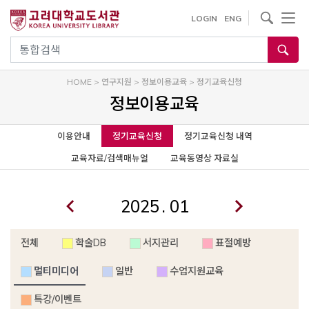
사이트내 검색
LOGIN
ENG
통합검색
HOME
>
연구지원
>
정보이용교육
>
정기교육신청
정보이용교육
이용안내
정기교육신청
정기교육신청 내역
교육자료/검색매뉴얼
교육동영상 자료실
.
전체
학술DB
서지관리
표절예방
멀티미디어
일반
수업지원교육
특강/이벤트